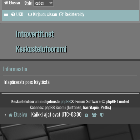
Etusivu
Style:
UKK
Kirjaudu sisään
Rekisteröidy
Introvertit.net
Keskustelufoorumi
Informaatio
Tilapäisesti pois käytöstä
Keskustelufoorumin ohjelmisto
phpBB
® Forum Software © phpBB Limited
Käännös: phpBB Suomi (lurttinen, harritapio, Pettis)
Etusivu
Kaikki ajat ovat
UTC+03:00