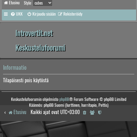
Etusivu
Style:
UKK
Kirjaudu sisään
Rekisteröidy
Introvertit.net
Keskustelufoorumi
Informaatio
Tilapäisesti pois käytöstä
Keskustelufoorumin ohjelmisto
phpBB
® Forum Software © phpBB Limited
Käännös: phpBB Suomi (lurttinen, harritapio, Pettis)
Etusivu
Kaikki ajat ovat
UTC+03:00