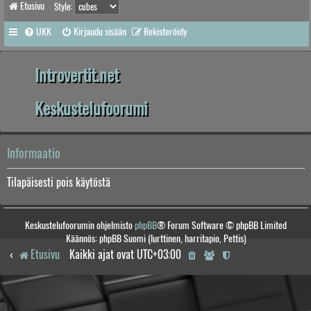
Etusivu
Style:
UKK
Kirjaudu sisään
Rekisteröidy
Introvertit.net
Keskustelufoorumi
Informaatio
Tilapäisesti pois käytöstä
Keskustelufoorumin ohjelmisto
phpBB
® Forum Software © phpBB Limited
Käännös: phpBB Suomi (lurttinen, harritapio, Pettis)
Etusivu
Kaikki ajat ovat
UTC+03:00