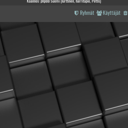
Käännös: phpBB Suomi (lurttinen, harritapio, Pettis)
Ryhmät
Käyttäjät