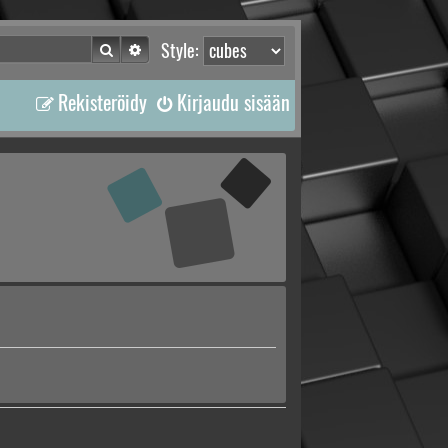
Etsi
Tarkennettu haku
Style:
Rekisteröidy
Kirjaudu sisään