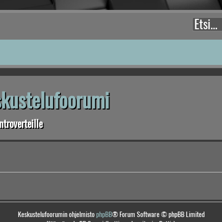
eskustelufoorumi
troverteille
Keskustelufoorumin ohjelmisto
phpBB
® Forum Software © phpBB Limited