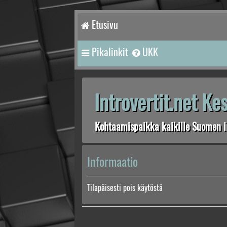
Etusivu
Pikalinkit
UKK
Introvertit.net K
Kohtaamispaikka kaikille Suomen in
Informaatio
Tilapäisesti pois käytöstä