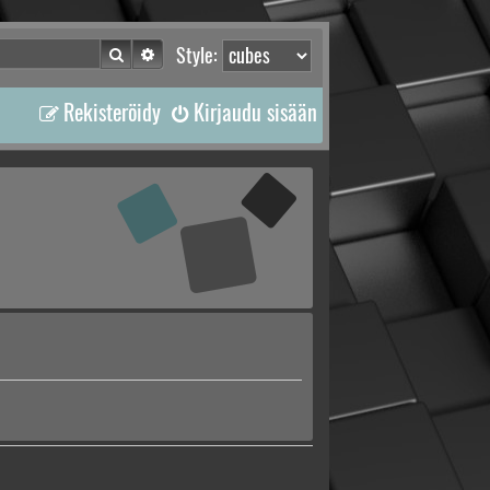
Etsi
Tarkennettu haku
Style:
Rekisteröidy
Kirjaudu sisään