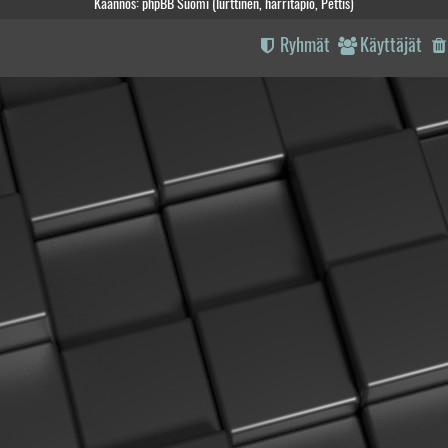
Käännös: phpBB Suomi (lurttinen, harritapio, Pettis)
Ryhmät
Käyttäjät