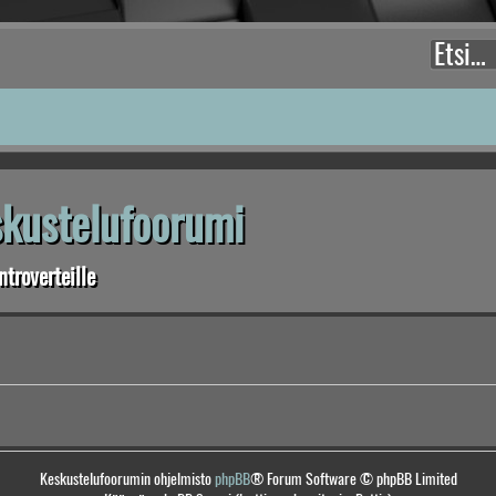
eskustelufoorumi
troverteille
Keskustelufoorumin ohjelmisto
phpBB
® Forum Software © phpBB Limited