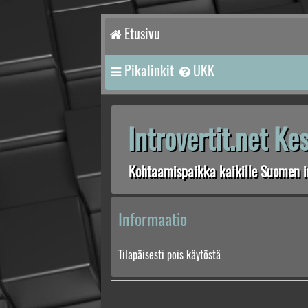
Etusivu
Pikalinkit
UKK
Introvertit.net K
Kohtaamispaikka kaikille Suomen in
Informaatio
Tilapäisesti pois käytöstä