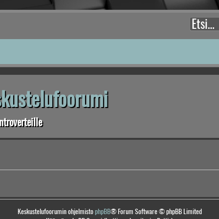
eskustelufoorumi
troverteille
Keskustelufoorumin ohjelmisto
phpBB
® Forum Software © phpBB Limited