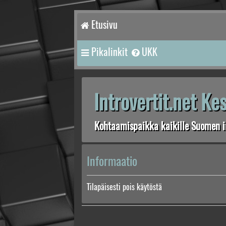
Etusivu
Pikalinkit
UKK
Introvertit.net K
Kohtaamispaikka kaikille Suomen in
Informaatio
Tilapäisesti pois käytöstä