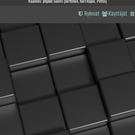
Käännös: phpBB Suomi (lurttinen, harritapio, Pettis)
Ryhmät
Käyttäjät