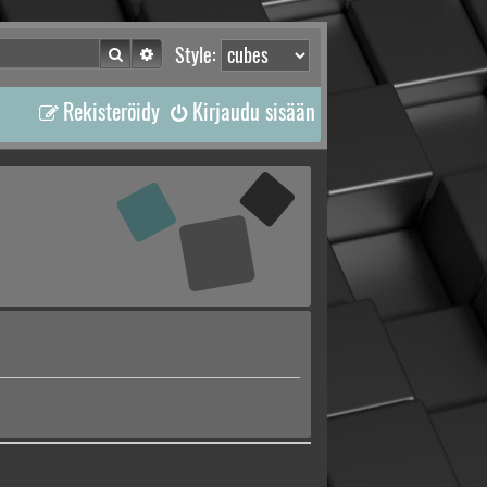
Etsi
Tarkennettu haku
Style:
Rekisteröidy
Kirjaudu sisään