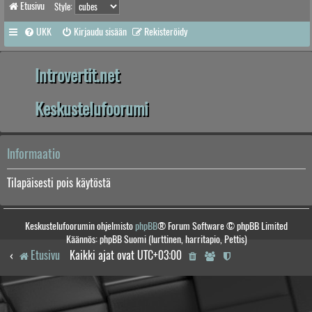
Etusivu
Style:
UKK
Kirjaudu sisään
Rekisteröidy
Introvertit.net
Keskustelufoorumi
Informaatio
Tilapäisesti pois käytöstä
Keskustelufoorumin ohjelmisto
phpBB
® Forum Software © phpBB Limited
Käännös: phpBB Suomi (lurttinen, harritapio, Pettis)
Etusivu
Kaikki ajat ovat
UTC+03:00