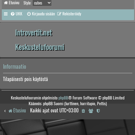
Etusivu
Style:
UKK
Kirjaudu sisään
Rekisteröidy
Introvertit.net
Keskustelufoorumi
Informaatio
Tilapäisesti pois käytöstä
Keskustelufoorumin ohjelmisto
phpBB
® Forum Software © phpBB Limited
Käännös: phpBB Suomi (lurttinen, harritapio, Pettis)
Etusivu
Kaikki ajat ovat
UTC+03:00