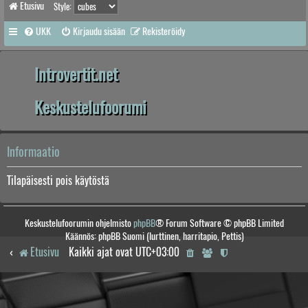
Etusivu
Style:
UKK
Kirjaudu sisään
Rekisteröidy
Introvertit.net
Keskustelufoorumi
Informaatio
Tilapäisesti pois käytöstä
Keskustelufoorumin ohjelmisto
phpBB
® Forum Software © phpBB Limited
Käännös: phpBB Suomi (lurttinen, harritapio, Pettis)
Etusivu
Kaikki ajat ovat
UTC+03:00