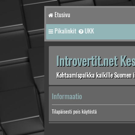
Etusivu
Pikalinkit
UKK
Introvertit.net K
Kohtaamispaikka kaikille Suomen in
Informaatio
Tilapäisesti pois käytöstä