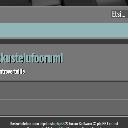
eskustelufoorumi
troverteille
Keskustelufoorumin ohjelmisto
phpBB
® Forum Software © phpBB Limited