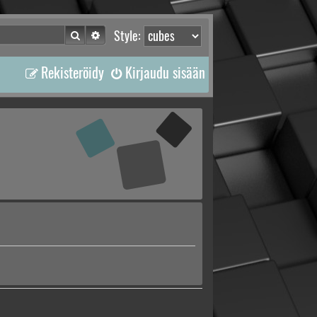
Etsi
Tarkennettu haku
Style:
Rekisteröidy
Kirjaudu sisään