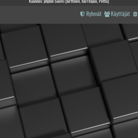
Käännös: phpBB Suomi (lurttinen, harritapio, Pettis)
Ryhmät
Käyttäjät