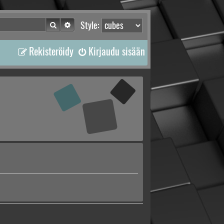
Etsi
Tarkennettu haku
Style:
Rekisteröidy
Kirjaudu sisään