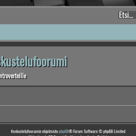
eskustelufoorumi
troverteille
Keskustelufoorumin ohjelmisto
phpBB
® Forum Software © phpBB Limited