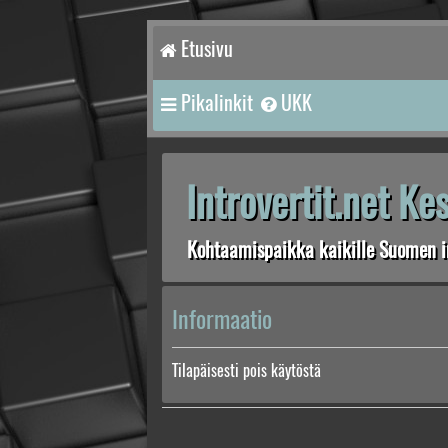
Etusivu
Pikalinkit
UKK
Introvertit.net K
Kohtaamispaikka kaikille Suomen in
Informaatio
Tilapäisesti pois käytöstä