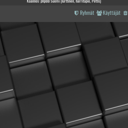
Käännös: phpBB Suomi (lurttinen, harritapio, Pettis)
Ryhmät
Käyttäjät