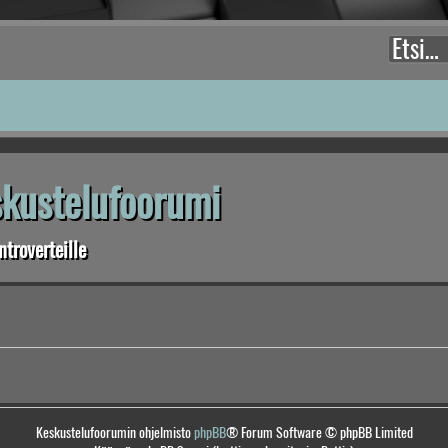
eskustelufoorumi
troverteille
Keskustelufoorumin ohjelmisto
phpBB
® Forum Software © phpBB Limited