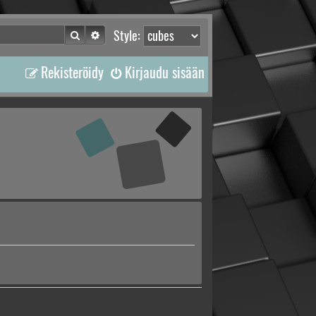
Etsi
Tarkennettu haku
Style:
Rekisteröidy
Kirjaudu sisään