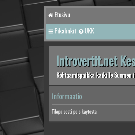
Etusivu
Pikalinkit
UKK
Introvertit.net K
Kohtaamispaikka kaikille Suomen in
Informaatio
Tilapäisesti pois käytöstä