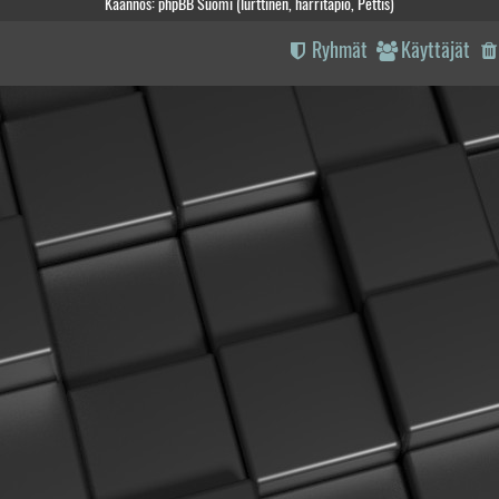
Käännös: phpBB Suomi (lurttinen, harritapio, Pettis)
Ryhmät
Käyttäjät