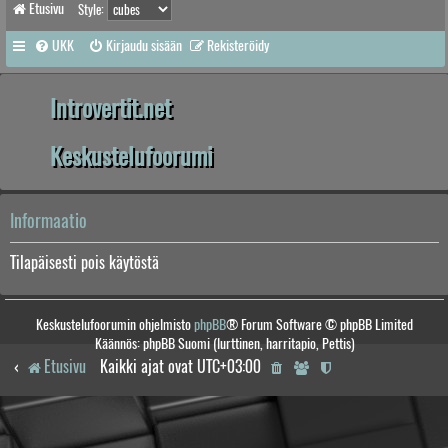
Etusivu
Style:
UKK
Kirjaudu sisään
Rekisteröidy
Introvertit.net
Keskustelufoorumi
Informaatio
Tilapäisesti pois käytöstä
Keskustelufoorumin ohjelmisto
phpBB
® Forum Software © phpBB Limited
Käännös: phpBB Suomi (lurttinen, harritapio, Pettis)
Etusivu
Kaikki ajat ovat
UTC+03:00