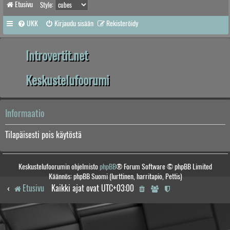
Etusivu
Style:
UKK
Kirjaudu sisään
Rekisteröidy
Introvertit.net
Keskustelufoorumi
Informaatio
Tilapäisesti pois käytöstä
Keskustelufoorumin ohjelmisto
phpBB
® Forum Software © phpBB Limited
Käännös: phpBB Suomi (lurttinen, harritapio, Pettis)
Etusivu
Kaikki ajat ovat
UTC+03:00