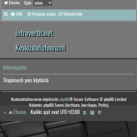
Etusivu
Style:
UKK
Kirjaudu sisään
Rekisteröidy
Introvertit.net
Keskustelufoorumi
Informaatio
Tilapäisesti pois käytöstä
Keskustelufoorumin ohjelmisto
phpBB
® Forum Software © phpBB Limited
Käännös: phpBB Suomi (lurttinen, harritapio, Pettis)
Etusivu
Kaikki ajat ovat
UTC+03:00