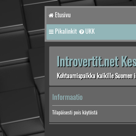
Etusivu
Pikalinkit
UKK
Introvertit.net K
Kohtaamispaikka kaikille Suomen in
Informaatio
Tilapäisesti pois käytöstä