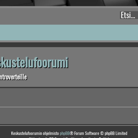
eskustelufoorumi
troverteille
Keskustelufoorumin ohjelmisto
phpBB
® Forum Software © phpBB Limited