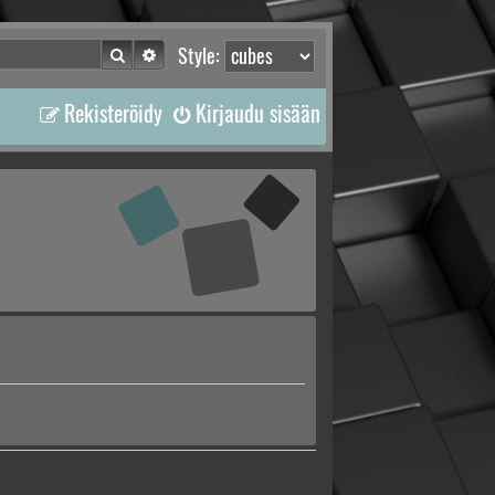
Etsi
Tarkennettu haku
Style:
Rekisteröidy
Kirjaudu sisään