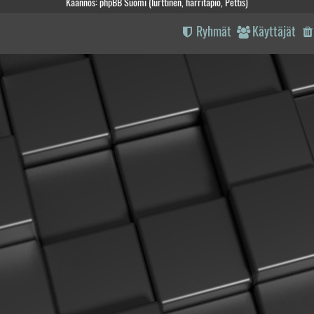
Käännös: phpBB Suomi (lurttinen, harritapio, Pettis)
Ryhmät
Käyttäjät