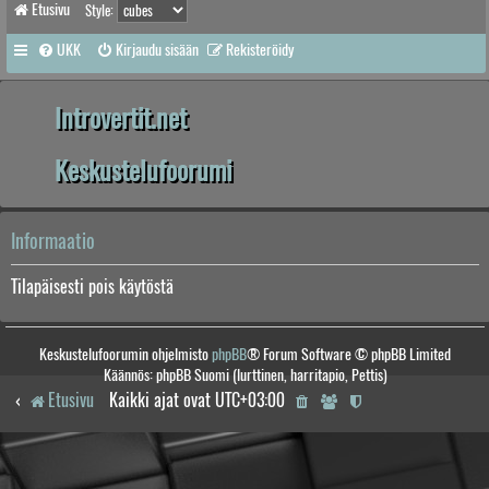
Etusivu
Style:
UKK
Kirjaudu sisään
Rekisteröidy
Introvertit.net
Keskustelufoorumi
Informaatio
Tilapäisesti pois käytöstä
Keskustelufoorumin ohjelmisto
phpBB
® Forum Software © phpBB Limited
Käännös: phpBB Suomi (lurttinen, harritapio, Pettis)
Etusivu
Kaikki ajat ovat
UTC+03:00