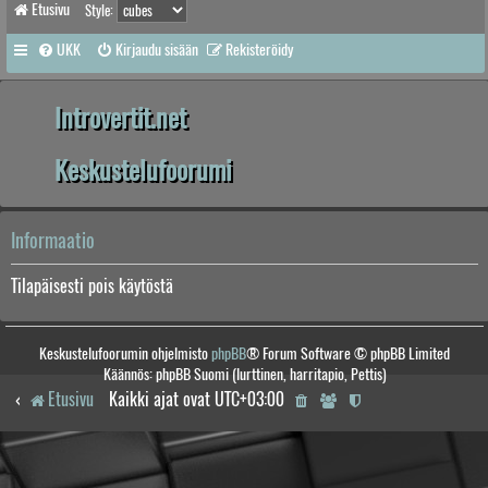
Etusivu
Style:
UKK
Kirjaudu sisään
Rekisteröidy
Introvertit.net
Keskustelufoorumi
Informaatio
Tilapäisesti pois käytöstä
Keskustelufoorumin ohjelmisto
phpBB
® Forum Software © phpBB Limited
Käännös: phpBB Suomi (lurttinen, harritapio, Pettis)
Etusivu
Kaikki ajat ovat
UTC+03:00