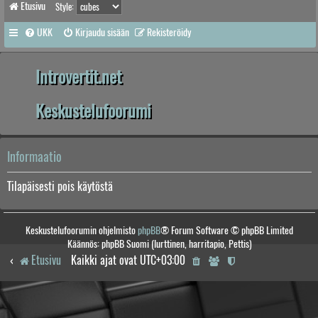
Etusivu
Style:
UKK
Kirjaudu sisään
Rekisteröidy
Introvertit.net
Keskustelufoorumi
Informaatio
Tilapäisesti pois käytöstä
Keskustelufoorumin ohjelmisto
phpBB
® Forum Software © phpBB Limited
Käännös: phpBB Suomi (lurttinen, harritapio, Pettis)
Etusivu
Kaikki ajat ovat
UTC+03:00