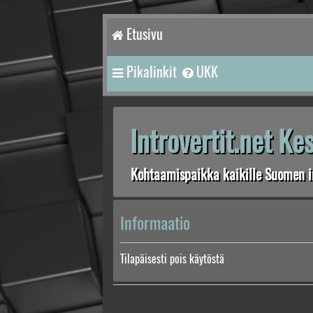
Etusivu
Pikalinkit
UKK
Introvertit.net K
Kohtaamispaikka kaikille Suomen in
Informaatio
Tilapäisesti pois käytöstä