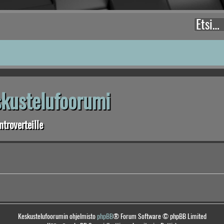
eskustelufoorumi
troverteille
Keskustelufoorumin ohjelmisto
phpBB
® Forum Software © phpBB Limited