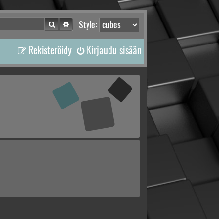
Etsi
Tarkennettu haku
Style:
Rekisteröidy
Kirjaudu sisään