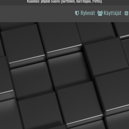
Käännös: phpBB Suomi (lurttinen, harritapio, Pettis)
Ryhmät
Käyttäjät