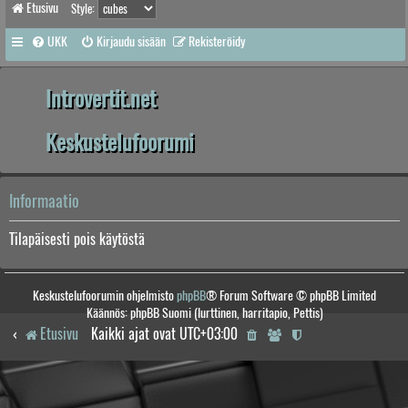
Etusivu
Style:
UKK
Kirjaudu sisään
Rekisteröidy
Introvertit.net
Keskustelufoorumi
Informaatio
Tilapäisesti pois käytöstä
Keskustelufoorumin ohjelmisto
phpBB
® Forum Software © phpBB Limited
Käännös: phpBB Suomi (lurttinen, harritapio, Pettis)
Etusivu
Kaikki ajat ovat
UTC+03:00