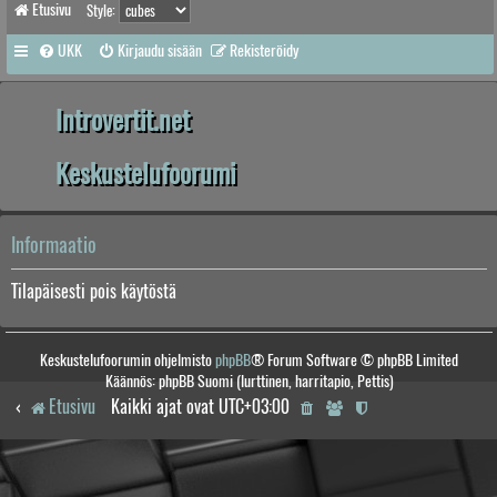
Etusivu
Style:
UKK
Kirjaudu sisään
Rekisteröidy
Introvertit.net
Keskustelufoorumi
Informaatio
Tilapäisesti pois käytöstä
Keskustelufoorumin ohjelmisto
phpBB
® Forum Software © phpBB Limited
Käännös: phpBB Suomi (lurttinen, harritapio, Pettis)
Etusivu
Kaikki ajat ovat
UTC+03:00