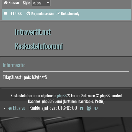
Etusivu
Style:
UKK
Kirjaudu sisään
Rekisteröidy
Introvertit.net
Keskustelufoorumi
Informaatio
Tilapäisesti pois käytöstä
Keskustelufoorumin ohjelmisto
phpBB
® Forum Software © phpBB Limited
Käännös: phpBB Suomi (lurttinen, harritapio, Pettis)
Etusivu
Kaikki ajat ovat
UTC+03:00