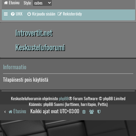
Etusivu
Style:
UKK
Kirjaudu sisään
Rekisteröidy
Introvertit.net
Keskustelufoorumi
Informaatio
Tilapäisesti pois käytöstä
Keskustelufoorumin ohjelmisto
phpBB
® Forum Software © phpBB Limited
Käännös: phpBB Suomi (lurttinen, harritapio, Pettis)
Etusivu
Kaikki ajat ovat
UTC+03:00