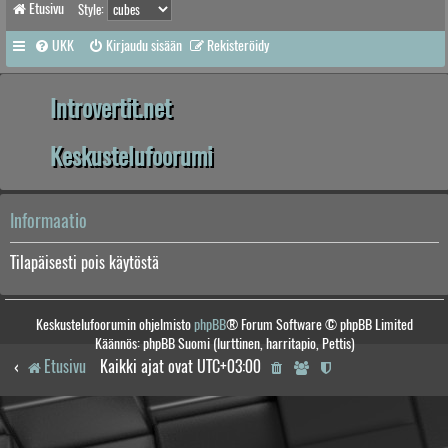
Etusivu
Style:
UKK
Kirjaudu sisään
Rekisteröidy
Introvertit.net
Keskustelufoorumi
Informaatio
Tilapäisesti pois käytöstä
Keskustelufoorumin ohjelmisto
phpBB
® Forum Software © phpBB Limited
Käännös: phpBB Suomi (lurttinen, harritapio, Pettis)
Etusivu
Kaikki ajat ovat
UTC+03:00