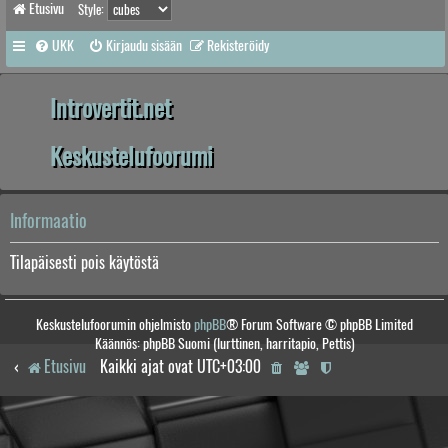
Etusivu
Style:
UKK
Kirjaudu sisään
Rekisteröidy
Introvertit.net
Keskustelufoorumi
Informaatio
Tilapäisesti pois käytöstä
Keskustelufoorumin ohjelmisto
phpBB
® Forum Software © phpBB Limited
Käännös: phpBB Suomi (lurttinen, harritapio, Pettis)
Etusivu
Kaikki ajat ovat
UTC+03:00