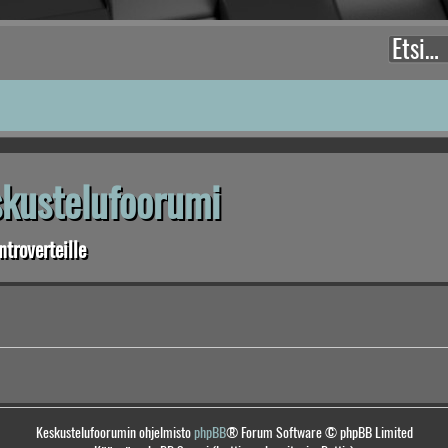
eskustelufoorumi
troverteille
Keskustelufoorumin ohjelmisto
phpBB
® Forum Software © phpBB Limited