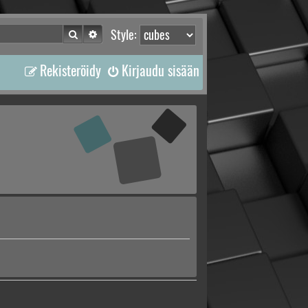
Etsi
Tarkennettu haku
Style:
Rekisteröidy
Kirjaudu sisään