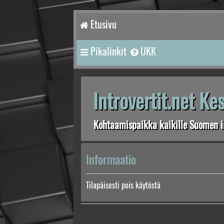
Etusivu
Pikalinkit
UKK
Introvertit.net K
Kohtaamispaikka kaikille Suomen in
Informaatio
Tilapäisesti pois käytöstä