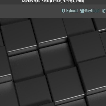
Käännös: phpBB Suomi (lurttinen, harritapio, Pettis)
Ryhmät
Käyttäjät