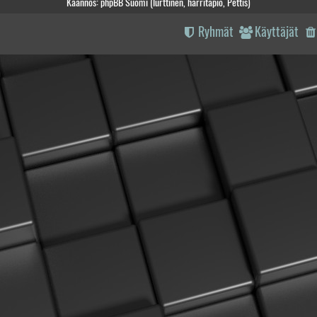
Käännös: phpBB Suomi (lurttinen, harritapio, Pettis)
Ryhmät
Käyttäjät