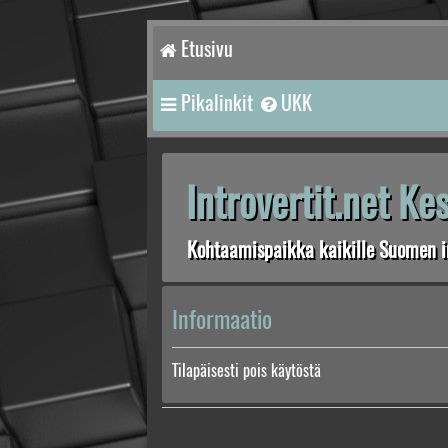
Etusivu
Pikalinkit
UKK
Introvertit.net K
Kohtaamispaikka kaikille Suomen in
Informaatio
Tilapäisesti pois käytöstä