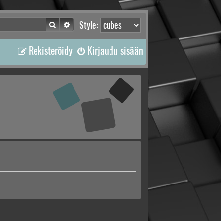
Etsi
Tarkennettu haku
Style:
Rekisteröidy
Kirjaudu sisään