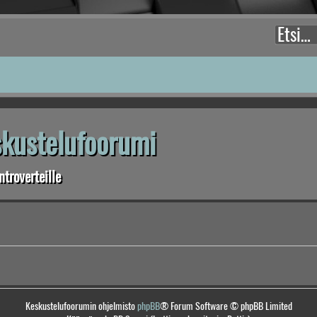
eskustelufoorumi
troverteille
Keskustelufoorumin ohjelmisto
phpBB
® Forum Software © phpBB Limited