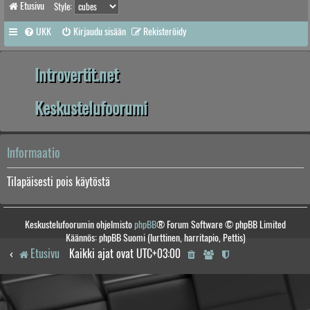
Etusivu
Style:
UKK
Kirjaudu sisään
Rekisteröidy
Introvertit.net
Keskustelufoorumi
Informaatio
Tilapäisesti pois käytöstä
Keskustelufoorumin ohjelmisto
phpBB
® Forum Software © phpBB Limited
Käännös: phpBB Suomi (lurttinen, harritapio, Pettis)
Etusivu
Kaikki ajat ovat
UTC+03:00