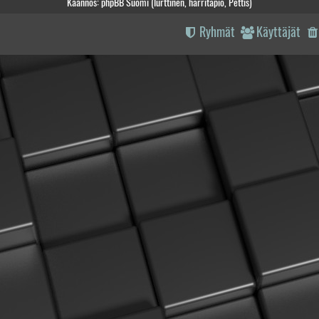
Käännös: phpBB Suomi (lurttinen, harritapio, Pettis)
Ryhmät
Käyttäjät