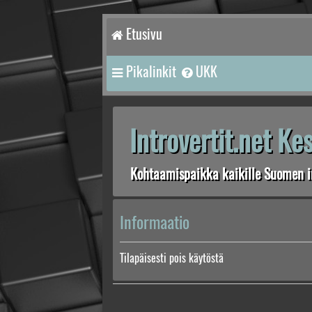
Etusivu
Pikalinkit
UKK
Introvertit.net K
Kohtaamispaikka kaikille Suomen in
Informaatio
Tilapäisesti pois käytöstä