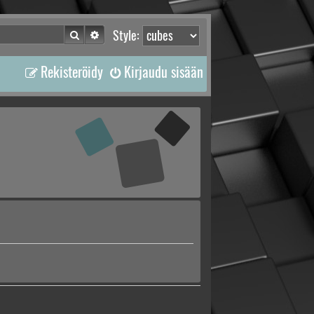
Etsi
Tarkennettu haku
Style:
Rekisteröidy
Kirjaudu sisään