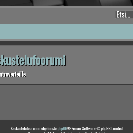
eskustelufoorumi
troverteille
Keskustelufoorumin ohjelmisto
phpBB
® Forum Software © phpBB Limited