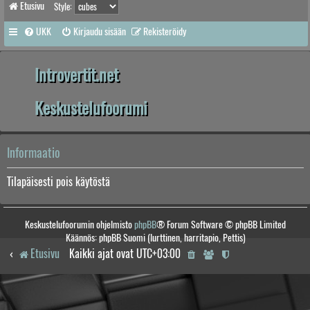
Etusivu
Style:
UKK
Kirjaudu sisään
Rekisteröidy
Introvertit.net
Keskustelufoorumi
Informaatio
Tilapäisesti pois käytöstä
Keskustelufoorumin ohjelmisto
phpBB
® Forum Software © phpBB Limited
Käännös: phpBB Suomi (lurttinen, harritapio, Pettis)
Etusivu
Kaikki ajat ovat
UTC+03:00