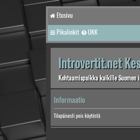
Etusivu
Pikalinkit
UKK
Introvertit.net K
Kohtaamispaikka kaikille Suomen in
Informaatio
Tilapäisesti pois käytöstä