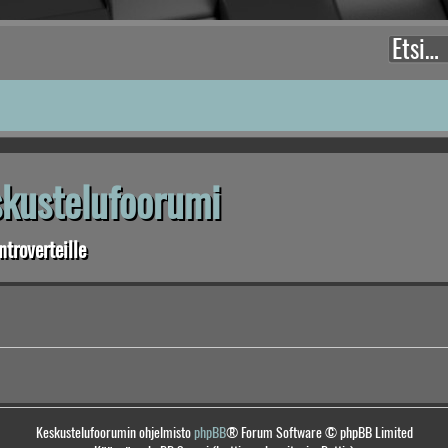
eskustelufoorumi
troverteille
Keskustelufoorumin ohjelmisto
phpBB
® Forum Software © phpBB Limited