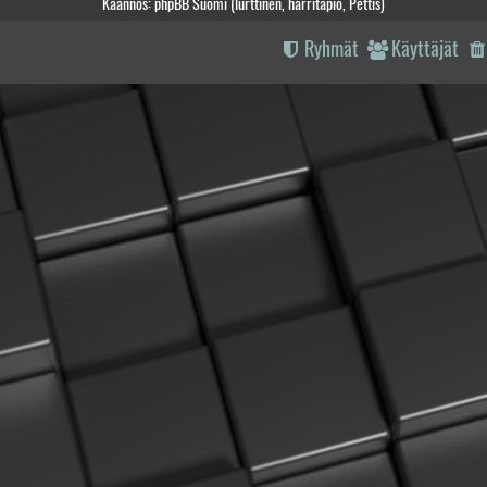
Käännös: phpBB Suomi (lurttinen, harritapio, Pettis)
Ryhmät
Käyttäjät