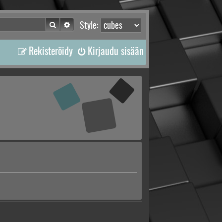
Etsi
Tarkennettu haku
Style:
Rekisteröidy
Kirjaudu sisään