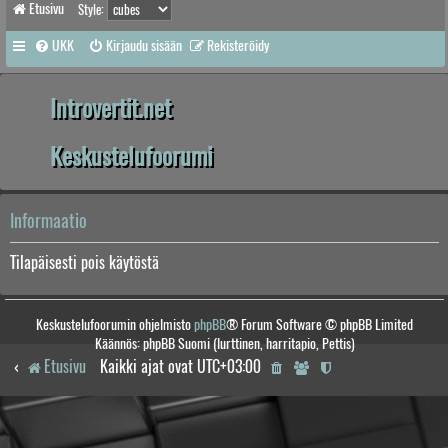
Etusivu
Style:
UKK
Kirjaudu sisään
Rekisteröidy
Introvertit.net
Keskustelufoorumi
Informaatio
Tilapäisesti pois käytöstä
Keskustelufoorumin ohjelmisto
phpBB
® Forum Software © phpBB Limited
Käännös: phpBB Suomi (lurttinen, harritapio, Pettis)
Etusivu
Kaikki ajat ovat
UTC+03:00