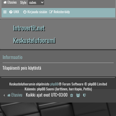
Etusivu
Style:
UKK
Kirjaudu sisään
Rekisteröidy
Introvertit.net
Keskustelufoorumi
Informaatio
Tilapäisesti pois käytöstä
Keskustelufoorumin ohjelmisto
phpBB
® Forum Software © phpBB Limited
Käännös: phpBB Suomi (lurttinen, harritapio, Pettis)
Etusivu
Kaikki ajat ovat
UTC+03:00