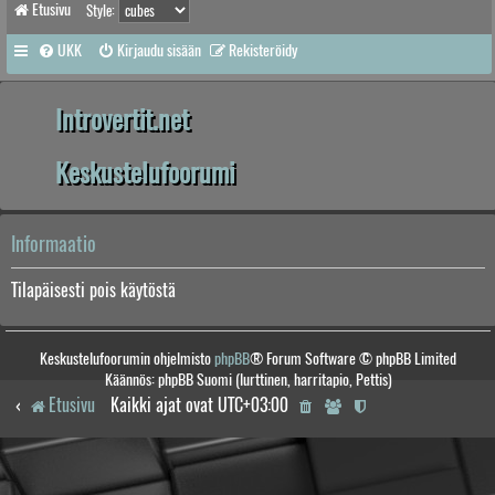
Etusivu
Style:
UKK
Kirjaudu sisään
Rekisteröidy
Introvertit.net
Keskustelufoorumi
Informaatio
Tilapäisesti pois käytöstä
Keskustelufoorumin ohjelmisto
phpBB
® Forum Software © phpBB Limited
Käännös: phpBB Suomi (lurttinen, harritapio, Pettis)
Etusivu
Kaikki ajat ovat
UTC+03:00