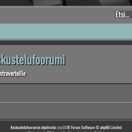
eskustelufoorumi
troverteille
Keskustelufoorumin ohjelmisto
phpBB
® Forum Software © phpBB Limited