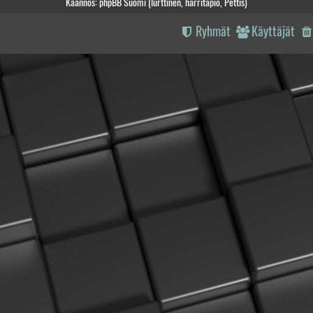
Käännös: phpBB Suomi (lurttinen, harritapio, Pettis)
Ryhmät
Käyttäjät