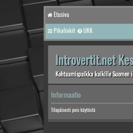
Etusivu
Pikalinkit
UKK
Introvertit.net K
Kohtaamispaikka kaikille Suomen in
Informaatio
Tilapäisesti pois käytöstä