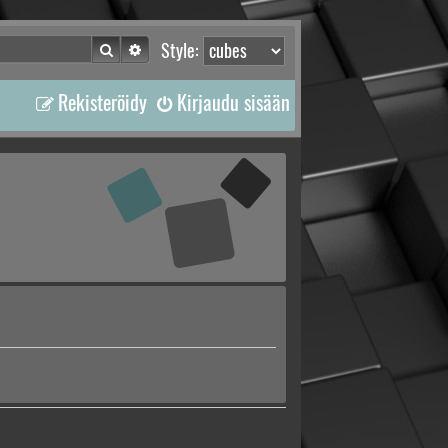
Etsi
Tarkennettu haku
Style:
Rekisteröidy
Kirjaudu sisään