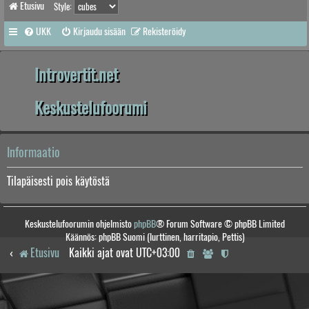
Etusivu
Style:
UKK
Kirjaudu sisään
Rekisteröidy
Introvertit.net
Keskustelufoorumi
Informaatio
Tilapäisesti pois käytöstä
Keskustelufoorumin ohjelmisto
phpBB
® Forum Software © phpBB Limited
Käännös: phpBB Suomi (lurttinen, harritapio, Pettis)
Etusivu
Kaikki ajat ovat
UTC+03:00