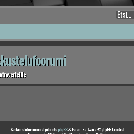
eskustelufoorumi
troverteille
Keskustelufoorumin ohjelmisto
phpBB
® Forum Software © phpBB Limited