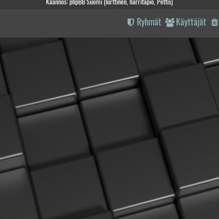
Käännös: phpBB Suomi (lurttinen, harritapio, Pettis)
Ryhmät
Käyttäjät