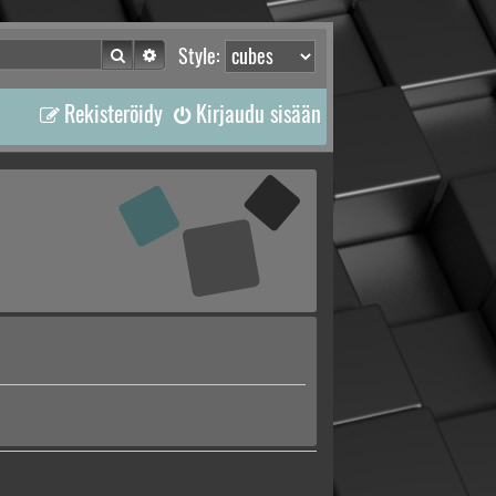
Etsi
Tarkennettu haku
Style:
Rekisteröidy
Kirjaudu sisään