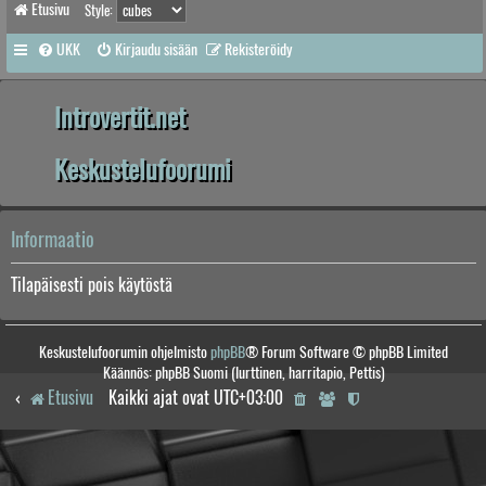
Etusivu
Style:
UKK
Kirjaudu sisään
Rekisteröidy
Introvertit.net
Keskustelufoorumi
Informaatio
Tilapäisesti pois käytöstä
Keskustelufoorumin ohjelmisto
phpBB
® Forum Software © phpBB Limited
Käännös: phpBB Suomi (lurttinen, harritapio, Pettis)
Etusivu
Kaikki ajat ovat
UTC+03:00