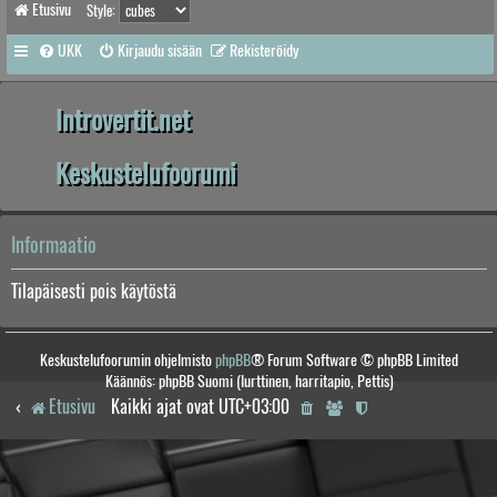
Etusivu
Style:
UKK
Kirjaudu sisään
Rekisteröidy
Introvertit.net
Keskustelufoorumi
Informaatio
Tilapäisesti pois käytöstä
Keskustelufoorumin ohjelmisto
phpBB
® Forum Software © phpBB Limited
Käännös: phpBB Suomi (lurttinen, harritapio, Pettis)
Etusivu
Kaikki ajat ovat
UTC+03:00