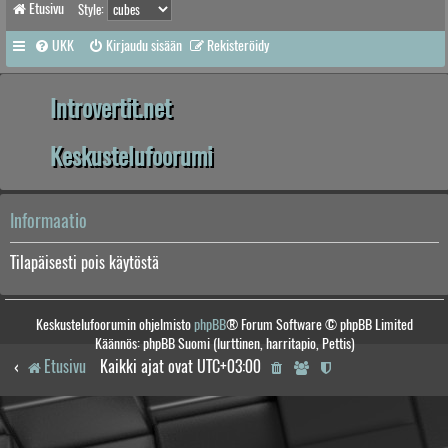
Etusivu
Style:
UKK
Kirjaudu sisään
Rekisteröidy
Introvertit.net
Keskustelufoorumi
Informaatio
Tilapäisesti pois käytöstä
Keskustelufoorumin ohjelmisto
phpBB
® Forum Software © phpBB Limited
Käännös: phpBB Suomi (lurttinen, harritapio, Pettis)
Etusivu
Kaikki ajat ovat
UTC+03:00