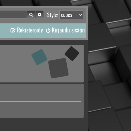
Etsi
Tarkennettu haku
Style:
Rekisteröidy
Kirjaudu sisään