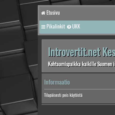
Etusivu
Pikalinkit
UKK
Introvertit.net K
Kohtaamispaikka kaikille Suomen in
Informaatio
Tilapäisesti pois käytöstä