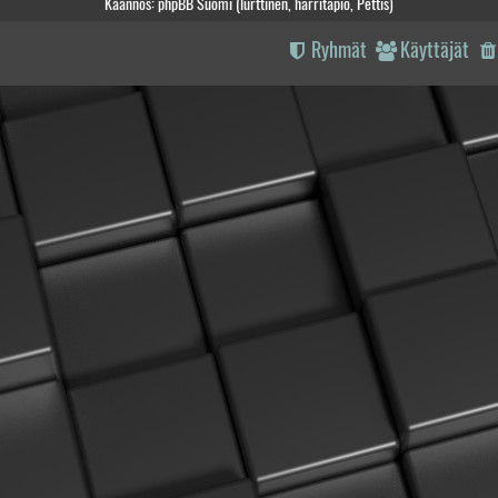
Käännös: phpBB Suomi (lurttinen, harritapio, Pettis)
Ryhmät
Käyttäjät