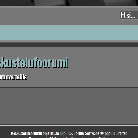
eskustelufoorumi
troverteille
Keskustelufoorumin ohjelmisto
phpBB
® Forum Software © phpBB Limited