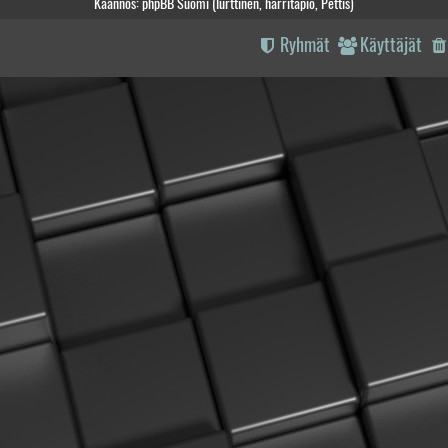
Käännös: phpBB Suomi (lurttinen, harritapio, Pettis)
Ryhmät
Käyttäjät