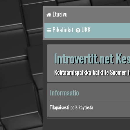
Etusivu
Pikalinkit
UKK
Introvertit.net K
Kohtaamispaikka kaikille Suomen in
Informaatio
Tilapäisesti pois käytöstä