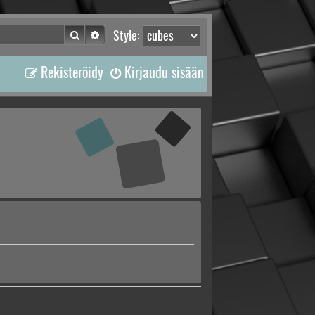
Etsi
Tarkennettu haku
Style:
Rekisteröidy
Kirjaudu sisään