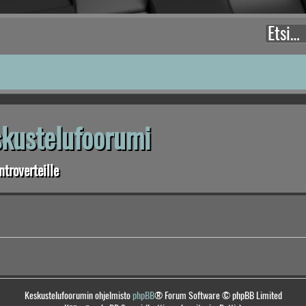
eskustelufoorumi
troverteille
Keskustelufoorumin ohjelmisto
phpBB
® Forum Software © phpBB Limited