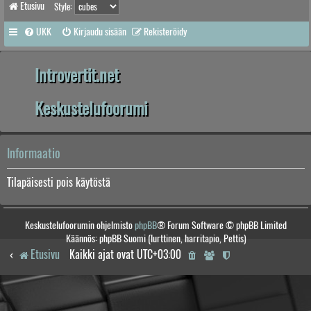
Etusivu
Style:
UKK
Kirjaudu sisään
Rekisteröidy
Introvertit.net
Keskustelufoorumi
Informaatio
Tilapäisesti pois käytöstä
Keskustelufoorumin ohjelmisto
phpBB
® Forum Software © phpBB Limited
Käännös: phpBB Suomi (lurttinen, harritapio, Pettis)
Etusivu
Kaikki ajat ovat
UTC+03:00