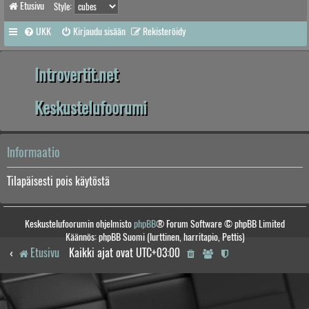
Etusivu
Style:
UKK
Kirjaudu sisään
Rekisteröidy
Introvertit.net
Keskustelufoorumi
Informaatio
Tilapäisesti pois käytöstä
Keskustelufoorumin ohjelmisto
phpBB
® Forum Software © phpBB Limited
Käännös: phpBB Suomi (lurttinen, harritapio, Pettis)
Etusivu
Kaikki ajat ovat
UTC+03:00