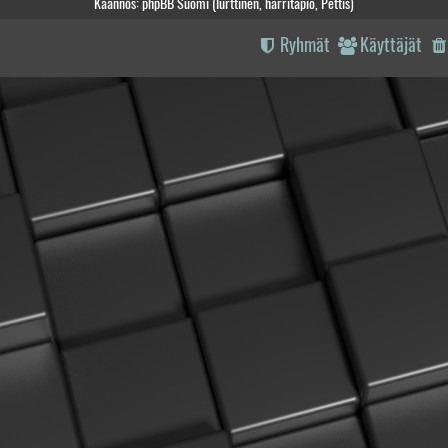
Käännös: phpBB Suomi (lurttinen, harritapio, Pettis)
Ryhmät
Käyttäjät