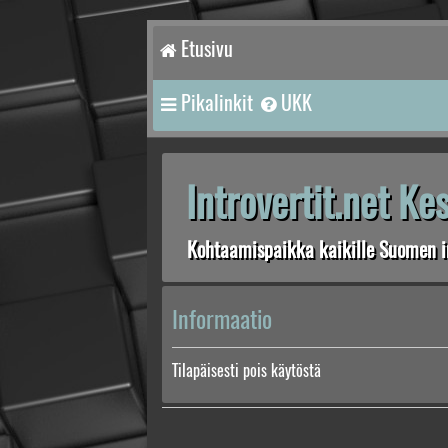
Etusivu
Pikalinkit
UKK
Introvertit.net K
Kohtaamispaikka kaikille Suomen in
Informaatio
Tilapäisesti pois käytöstä