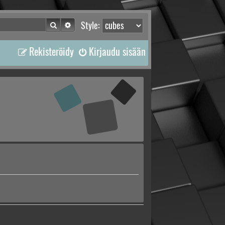
Etsi
Tarkennettu haku
Style:
Rekisteröidy
Kirjaudu sisään