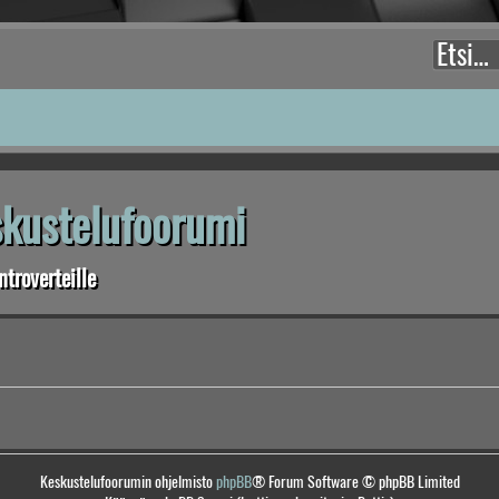
eskustelufoorumi
troverteille
Keskustelufoorumin ohjelmisto
phpBB
® Forum Software © phpBB Limited