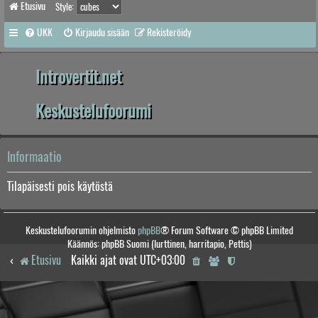
Etusivu
Style:
UKK
Kirjaudu sisään
Rekisteröidy
Introvertit.net
Keskustelufoorumi
Informaatio
Tilapäisesti pois käytöstä
Keskustelufoorumin ohjelmisto
phpBB
® Forum Software © phpBB Limited
Käännös: phpBB Suomi (lurttinen, harritapio, Pettis)
Etusivu
Kaikki ajat ovat
UTC+03:00