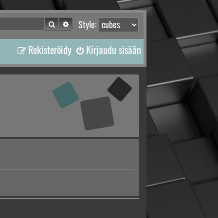
Etsi
Tarkennettu haku
Style:
Rekisteröidy
Kirjaudu sisään