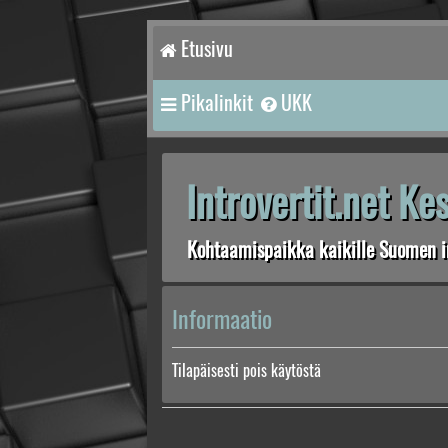
Etusivu
Pikalinkit
UKK
Introvertit.net K
Kohtaamispaikka kaikille Suomen in
Informaatio
Tilapäisesti pois käytöstä