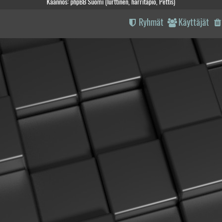
Käännös: phpBB Suomi (lurttinen, harritapio, Pettis)
Ryhmät
Käyttäjät