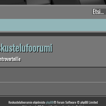
eskustelufoorumi
troverteille
Keskustelufoorumin ohjelmisto
phpBB
® Forum Software © phpBB Limited