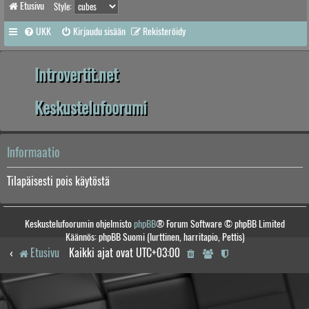
Etusivu
Style:
UKK
Kirjaudu sisään
Rekisteröidy
Introvertit.net
Keskustelufoorumi
Informaatio
Tilapäisesti pois käytöstä
Keskustelufoorumin ohjelmisto
phpBB
® Forum Software © phpBB Limited
Käännös: phpBB Suomi (lurttinen, harritapio, Pettis)
Etusivu
Kaikki ajat ovat
UTC+03:00