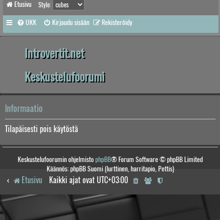
Etusivu
Style:
UKK
Kirjaudu sisään
Rekisteröidy
Introvertit.net
Keskustelufoorumi
Informaatio
Tilapäisesti pois käytöstä
Keskustelufoorumin ohjelmisto
phpBB
® Forum Software © phpBB Limited
Käännös: phpBB Suomi (lurttinen, harritapio, Pettis)
Etusivu
Kaikki ajat ovat
UTC+03:00